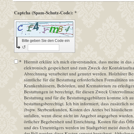
Captcha (Spam-Schutz-Code): *
Bitte geben Sie den Code ein
↺
*
Hiermit erkläre ich mich einverstanden, dass meine in da
elektronisch gespeichert und zum Zweck der Kontaktauf
Abrechnung verarbeitet und genutzt werden. Holzhüter Bestattungen ist bevollmächtigt,
sämtliche für die Bestattung erforderlichen Formalitäten u
Krankenhäusern, Behörden, und Krematorium zu erledigen
Bestattungen ist berechtigt, für diesen Zweck Untervollmachten zu erteile
Bestattung und für die Bestattungsgebühren komme ich auf
bestattungsberechtigt. Ich bin informiert, dass zusätzlich
(bspw. Sterbeurkunden, Kosten des Arztes bei häuslichem Sterbefall, Friedhof, Kühlkosten)
anfallen, wenn diese nicht im Angebot angegeben wurden. 
örtlicher Begebenheit und Einrichtung. Kosten für das Öffnen und Schließen der Urnenstelle
und des Urnenträgers werden im Stadtgebiet meist durch den
der Fall werden diese Kosten separat berechnet. Abholungen vom Sterbeort ausserhalb der