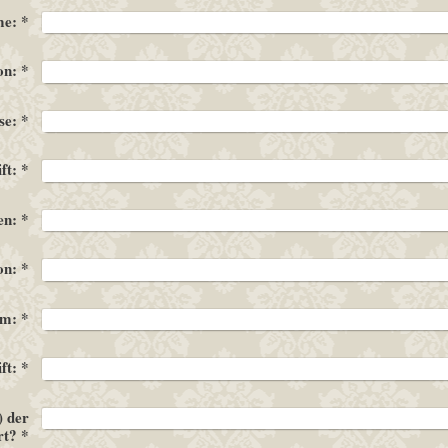
me:
*
on:
*
se:
*
ft:
*
en:
*
on:
*
um:
*
ft:
*
) der
rt?
*