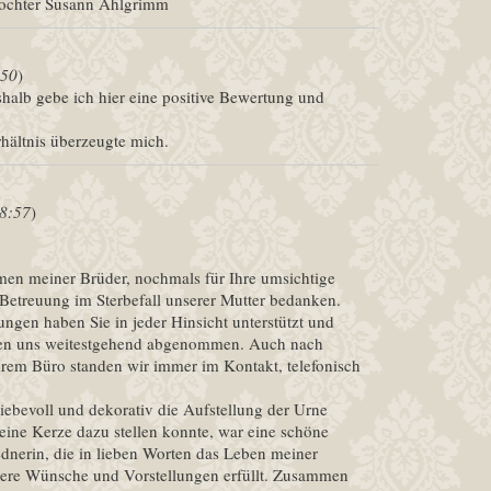
Tochter Susann Ahlgrimm
:50
)
shalb gebe ich hier eine positive Bewertung und
rhältnis überzeugte mich.
18:57
)
en meiner Brüder, nochmals für Ihre umsichtige
 Betreuung im Sterbefall unserer Mutter bedanken.
gen haben Sie in jeder Hinsicht unterstützt und
den uns weitestgehend abgenommen. Auch nach
hrem Büro standen wir immer im Kontakt, telefonisch
liebevoll und dekorativ die Aufstellung der Urne
ine Kerze dazu stellen konnte, war eine schöne
dnerin, die in lieben Worten das Leben meiner
nsere Wünsche und Vorstellungen erfüllt. Zusammen