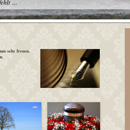
hlt ...
ns sehr freuen.
n.